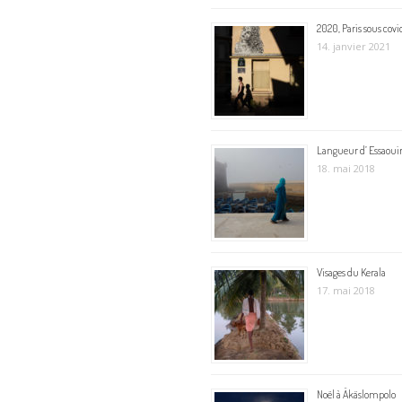
2020, Paris sous covi
14. janvier 2021
Langueur d’ Essaoui
18. mai 2018
Visages du Kerala
17. mai 2018
Noël à Äkäslompolo