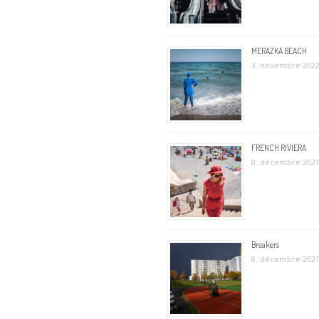
MERAZKA BEACH
3. novembre 202
FRENCH RIVIERA
8. décembre 202
Breakers
8. décembre 202