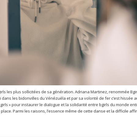
irls les plus sollicitées de sa génération. Adriana Martinez, renommée Bgi
i dans les bidonvilles du Vénézuéla et par sa volonté de fer c’est hissée a
Bgirls » pour instaurer le dialogue et la solidarité entre bgirls du monde en
place. Parmi les raisons, l’essence même de cette danse et la difficile af